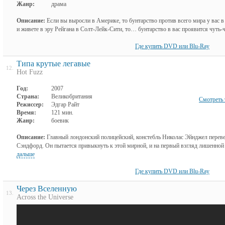
Жанр:
драма
Описание:
Если вы выросли в Америке, то бунтарство против всего мира у вас в
и живете в эру Рейгана в Солт-Лейк-Сити, то… бунтарство в вас проявится чуть-чу
Где купить DVD или Blu-Ray
Типа крутые легавые
12.
Hot Fuzz
Год:
2007
Страна:
Великобритания
Смотреть 
Режиссер:
Эдгар Райт
Время:
121 мин.
Жанр:
боевик
Описание:
Главный лондонский полицейский, констебль Николас Эйнджел перевед
Сэндфорд. Он пытается привыкнуть к этой мирной, и на первый взгляд лишенной п
дальше
Где купить DVD или Blu-Ray
Через Вселенную
13.
Across the Universe