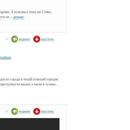
 крови. А если вы к тому же Стиво,
ть си ...
дальше
поднять
опустить
48
трейлер
ен из города в тихий сельский городок
реступности жизни, а также к тупова ...
поднять
опустить
48