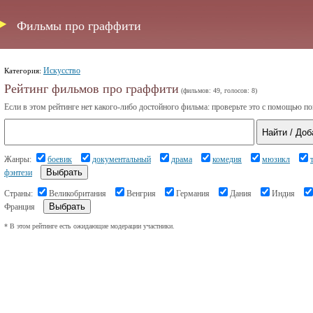
Фильмы про граффити
Искусство
Категория:
Рейтинг фильмов про граффити
(фильмов: 49, голосов: 8)
Если в этом рейтинге нет какого-либо достойного фильма: проверьте это с помощью по
Жанры:
боевик
документальный
драма
комедия
мюзикл
фэнтези
Страны:
Великобритания
Венгрия
Германия
Дания
Индия
Франция
* В этом рейтинге есть ожидающие модерации участники.