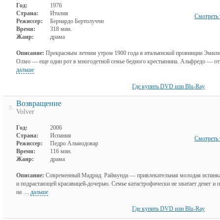
Год:
1976
Страна:
Италия
Смотреть 
Режиссер:
Бернардо Бертолуччи
Время:
318 мин.
Жанр:
драма
Описание:
Прекрасным летним утром 1900 года в итальянской провинции Эмилия
Олмо — еще один рот в многодетной семье бедного крестьянина. Альфредо — отп
дальше
Где купить DVD или Blu-Ray
Возвращение
3.
Volver
Год:
2006
Страна:
Испания
Смотреть 
Режиссер:
Педро Альмодовар
Время:
116 мин.
Жанр:
драма
Описание:
Современный Мадрид. Раймунда — привлекательная молодая испанк
и подрастающей красавицей-дочерью. Семье катастрофически не хватает денег и п
на ...
дальше
Где купить DVD или Blu-Ray