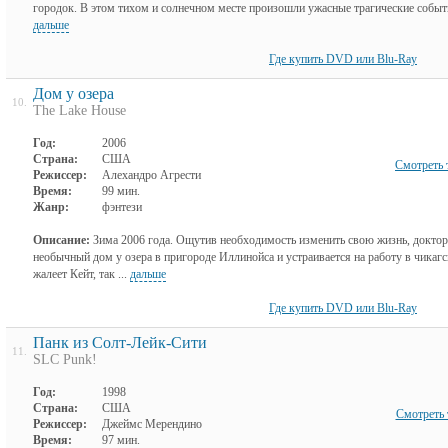
городок. В этом тихом и солнечном месте произошли ужасные трагические событи
дальше
Где купить DVD или Blu-Ray
Дом у озера
10.
The Lake House
Год:
2006
Страна:
США
Смотреть 
Режиссер:
Алехандро Агрести
Время:
99 мин.
Жанр:
фэнтези
Описание:
Зима 2006 года. Ощутив необходимость изменить свою жизнь, доктор
необычный дом у озера в пригороде Иллинойса и устраивается на работу в чикаг
жалеет Кейт, так ...
дальше
Где купить DVD или Blu-Ray
Панк из Солт-Лейк-Сити
11.
SLC Punk!
Год:
1998
Страна:
США
Смотреть 
Режиссер:
Джеймс Мерендино
Время:
97 мин.