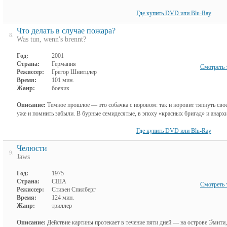
Где купить DVD или Blu-Ray
Что делать в случае пожара?
8.
Was tun, wenn's brennt?
Год:
2001
Страна:
Германия
Смотреть 
Режиссер:
Грегор Шнитцлер
Время:
101 мин.
Жанр:
боевик
Описание:
Темное прошлое — это собачка с норовом: так и норовит тяпнуть своег
уже и помнить забыли. В бурные семидесятые, в эпоху «красных бригад» и анархи
Где купить DVD или Blu-Ray
Челюсти
9.
Jaws
Год:
1975
Страна:
США
Смотреть 
Режиссер:
Стивен Спилберг
Время:
124 мин.
Жанр:
триллер
Описание:
Действие картины протекает в течение пяти дней — на острове Э́мит