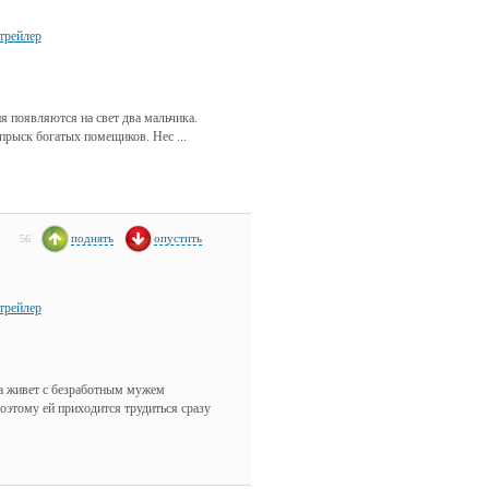
трейлер
 появляются на свет два мальчика.
рыск богатых помещиков. Нес ...
поднять
опустить
56
трейлер
а живет с безработным мужем
оэтому ей приходится трудиться сразу