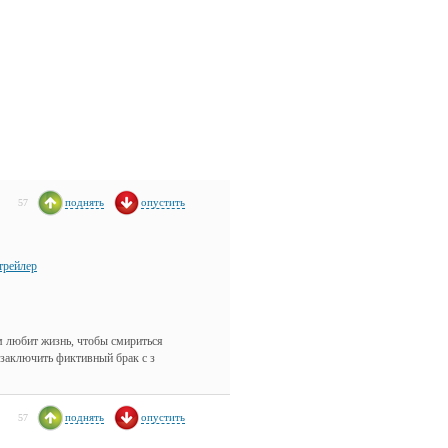
поднять
опустить
57
трейлер
м любит жизнь, чтобы смириться
 заключить фиктивный брак с з
поднять
опустить
57