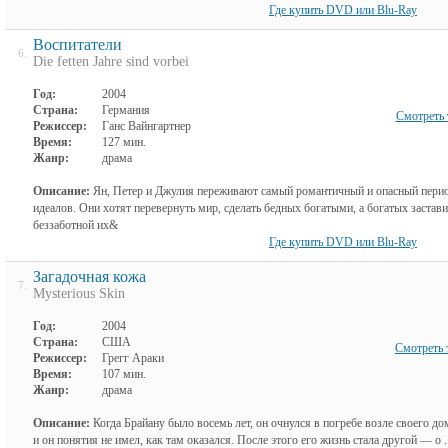
Где купить DVD или Blu-Ray
Воспитатели
6.
Die fetten Jahre sind vorbei
Год:
2004
Страна:
Германия
Смотреть 
Режиссер:
Ганс Вайнгартнер
Время:
127 мин.
Жанр:
драма
Описание:
Ян, Петер и Джулия переживают самый романтичный и опасный пер
идеалов. Они хотят перевернуть мир, сделать бедных богатыми, а богатых заста
беззаботной их&
Где купить DVD или Blu-Ray
Загадочная кожа
7.
Mysterious Skin
Год:
2004
Страна:
США
Смотреть 
Режиссер:
Грегг Араки
Время:
107 мин.
Жанр:
драма
Описание:
Когда Брайану было восемь лет, он очнулся в погребе возле своего дом
и он понятия не имел, как там оказался. После этого его жизнь стала другой — о .