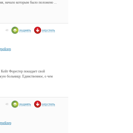
я, начало которым было положено ...
поднять
опустить
48
трейлер
 Кейт Форестер покидает свой
скую больницу. Единственное, о чем
поднять
опустить
48
трейлер