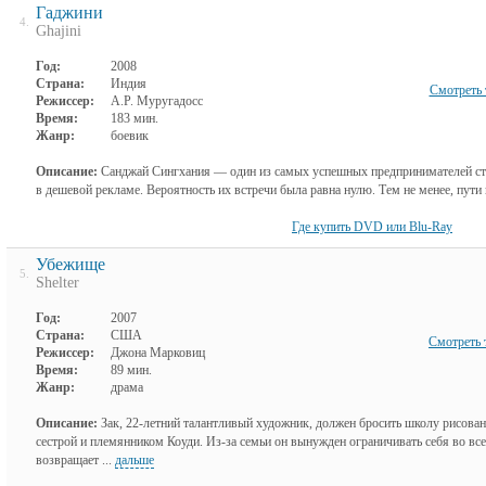
Гаджини
4.
Ghajini
Год:
2008
Страна:
Индия
Смотреть 
Режиссер:
А.Р. Муругадосс
Время:
183 мин.
Жанр:
боевик
Описание:
Санджай Сингхания — один из самых успешных предпринимателей ст
в дешевой рекламе. Вероятность их встречи была равна нулю. Тем не менее, пути 
Где купить DVD или Blu-Ray
Убежище
5.
Shelter
Год:
2007
Страна:
США
Смотреть 
Режиссер:
Джона Марковиц
Время:
89 мин.
Жанр:
драма
Описание:
Зак, 22-летний талантливый художник, должен бросить школу рисован
сестрой и племянником Коуди. Из-за семьи он вынужден ограничивать себя во все
возвращает ...
дальше