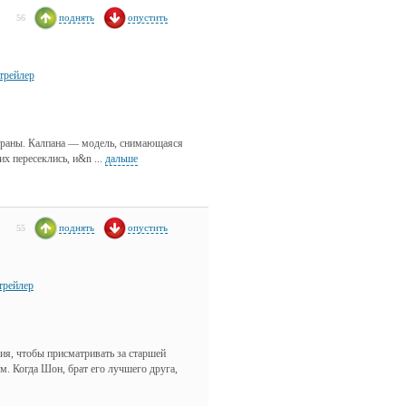
поднять
опустить
56
трейлер
раны. Калпана — модель, снимающаяся
их пересеклись, и&n ...
дальше
поднять
опустить
55
трейлер
ия, чтобы присматривать за старшей
м. Когда Шон, брат его лучшего друга,