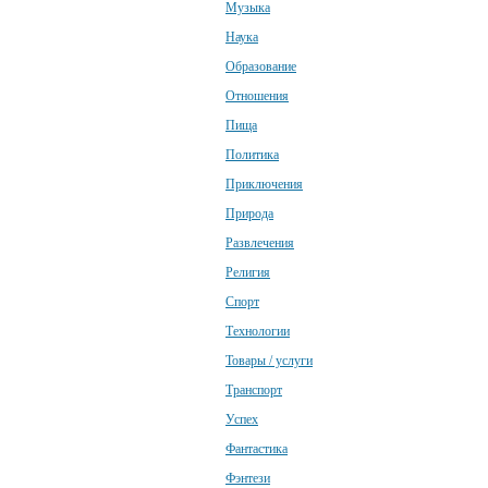
Музыка
Наука
Образование
Отношения
Пища
Политика
Приключения
Природа
Развлечения
Религия
Спорт
Технологии
Товары / услуги
Транспорт
Успех
Фантастика
Фэнтези