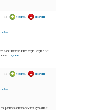
поднять
опустить
54
трейлер
о хозяина побольнее тогда, когда о ней
чески ...
дальше
поднять
опустить
50
трейлер
и, где расположен небольшой курортный