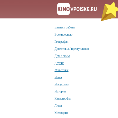
Бизнес / работа
Военное дело
География
Детективы / преступления
Дом / семья
Другие
Животные
Игры
Искусство
История
Катастрофы
Люди
Медицина