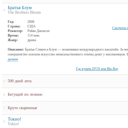
Братья Блум
4.
The Brothers Bloom
Год:
2008
Страна:
США
Смотреть 
Режиссер:
Райан Джонсон
Время:
114 мин.
Жанр:
драма
Описание:
Братья Стивен и Блум — мошенники международного масштаба. За мно
совершенстве освоили искусство ненасильственного отъёма денег у миллионеров. Бе
дальше
Где купить DVD или Blu-Ray
500 дней лета
5.
Бегущий по лезвию
6.
Круто сваренные
7.
Токио!
8.
Tokyo!