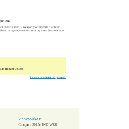
 фильмы
.
ся выше в топе, и на красную "опустить" если не
йтинг, и одновременно список лучших фильмов про
рая питает Землю
Желаете повлиять на рейтинг?
kinovpoiske.ru
Создан в 2015г, INDIWEB