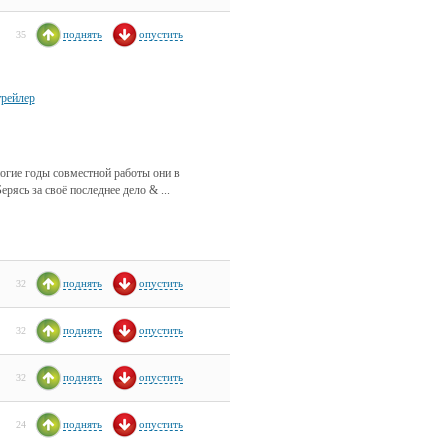
поднять
опустить
35
трейлер
гие годы совместной работы они в
рясь за своё последнее дело & ...
поднять
опустить
32
поднять
опустить
32
поднять
опустить
32
поднять
опустить
24