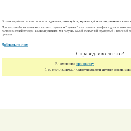
Возможно рейтинг еще не достаточно адекватен,
пожалуйста, проголосуйте за понравившиеся вам
Просто кликайте на зеленую стрелочку с подписью "поднять" если считаете, что фильм должен находить
достоин высокой позиции. Общими усилиями мы получим самый адекватный, правдивый и полезный ре
оригами.
Добавить списком
Справедливо ли это?
В номинации:
про красоту
1-ое место занимает:
Скрытая красота: История любви, кото