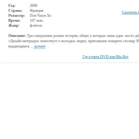
Год:
2008
Страна:
Франция
Смотреть 
Режиссер:
Пон Чжун Хо
Время:
107 мин.
Жанр:
фэнтези
Описание:
Три совершенно разные истории, общее у которых лишь одно: место д
«Дизайн интерьера» повествует о молодых людях, приехавших покорять столицу Я
выдающимся ...
дальше
Где купить DVD или Blu-Ray