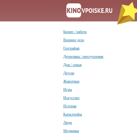
Бизнес / работа
Военное дело
География
Детективы / преступления
Дом / семья
Другие
Животные
Игры
Искусство
История
Катастрофы
Люди
Медицина