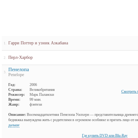
Гарри Поттер и узник Азкабана
1.
Перл-Харбор
2.
Пенелопа
3.
Penelope
Год:
2006
Страна:
Великобритания
Смотреть 
Режиссер:
Марк Палански
Время:
99 мин.
Жанр:
фэнтези
Описание:
Восемнадцатилетняя Пенелопа Уилхерн — представительница древнего
бедняжка вынуждена жить с родителями в огромном особняке и прятать лицо от окр
дальше
Где купить DVD или Blu-Ray