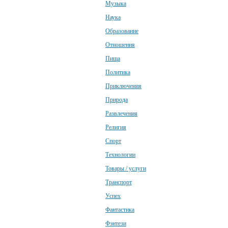
Музыка
Наука
Образование
Отношения
Пища
Политика
Приключения
Природа
Развлечения
Религия
Спорт
Технологии
Товары / услуги
Транспорт
Успех
Фантастика
Фэнтези