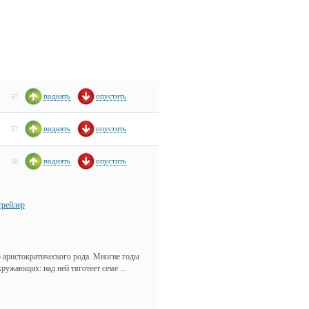
поднять
опустить
57
поднять
опустить
57
поднять
опустить
50
трейлер
 аристократического рода. Многие годы
ужающих: над ней тяготеет семе ...