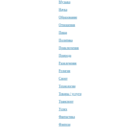
Музыка
Наука
Образование
Отношения
Пища
Политика
Приключения
Природа
Развлечения
Религия
Спорт
Технологии
Товары / услуги
Транспорт
Успех
Фантастика
Фэнтези