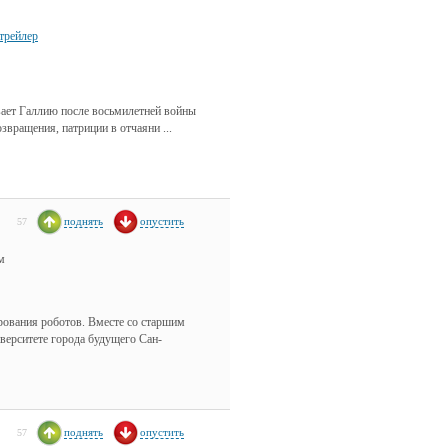
трейлер
ывает Галлию после восьмилетней войны
звращения, патриции в отчаяни ...
поднять
опустить
57
м
ования роботов. Вместе со старшим
верситете города будущего Сан-
поднять
опустить
57