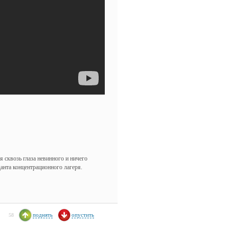
 сквозь глаза невинного и ничего
анта концентрационного лагеря.
поднять
опустить
58