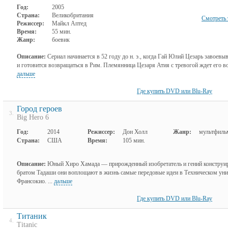
Год:
2005
Страна:
Великобритания
Смотреть 
Режиссер:
Майкл Аптед
Время:
55 мин.
Жанр:
боевик
Описание:
Сериал начинается в 52 году до н. э., когда Гай Юлий Цезарь завоев
и готовится возвращаться в Рим. Племянница Цезаря Атия с тревогой ждет его во
дальше
Где купить DVD или Blu-Ray
Город героев
3.
Big Hero 6
Год:
2014
Режиссер:
Дон Холл
Жанр:
мультфиль
Страна:
США
Время:
105 мин.
Описание:
Юный Хиро Хамада — прирожденный изобретатель и гений конструир
братом Тадаши они воплощают в жизнь самые передовые идеи в Техническом уни
Франсокио. ...
дальше
Где купить DVD или Blu-Ray
Титаник
4.
Titanic