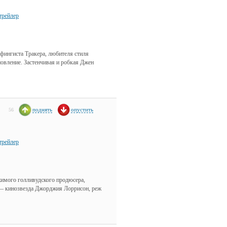
трейлер
фингиста Тракера, любителя стиля
новление. Застенчивая и робкая Джен
поднять
опустить
56
трейлер
жимого голливудского продюсера,
 — кинозвезда Джорджия Лоррисон, реж