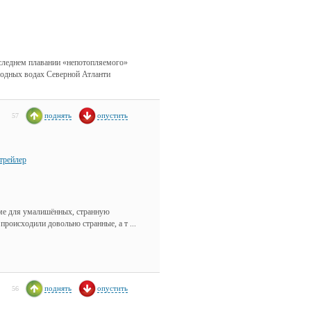
следнем плавании «непотопляемого»
олодных водах Северной Атланти
поднять
опустить
57
трейлер
оме для умалишённых, странную
роисходили довольно странные, а т ...
поднять
опустить
56