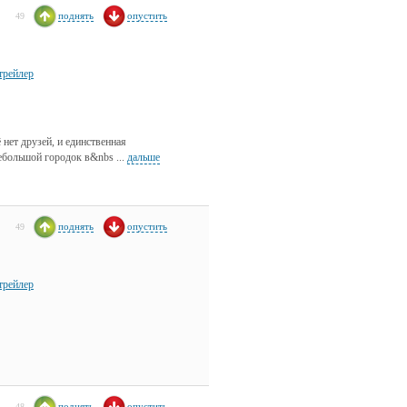
поднять
опустить
49
трейлер
нет друзей, и единственная
ебольшой городок в&nbs ...
дальше
поднять
опустить
49
трейлер
поднять
опустить
48