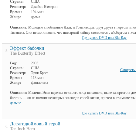
Страна:
США
Режиссер:
Джеймс Кэмерон
Время:
194 мин.
Жанр:
драма
Описание:
Молодые влюбленные Джек и Роза находят друг друга в первом и по
Титаника. Они не могли знать, что шикарный лайнер столкнется с айсбергом в х
Где купить DVD или Blu-Ray
Эффект бабочки
5.
The Butterfly Effect
Год:
2003
Страна:
США
Смотреть 
Режиссер:
Эрик Бресс
Время:
113 мин.
Жанр:
фантастика
Описание:
Мальчик Эван перенял от своего отца-психопата, ныне запертого в д
болезнь — он не помнит некоторых эпизодов своей жизни, причем в эти моменты п
дальше
Где купить DVD или Blu-Ray
Десятидюймовый герой
6.
Ten Inch Hero