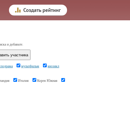
иска и добавьте.
елодрама
мультфильм
мюзикл
ландия
Италия
Корея Южная