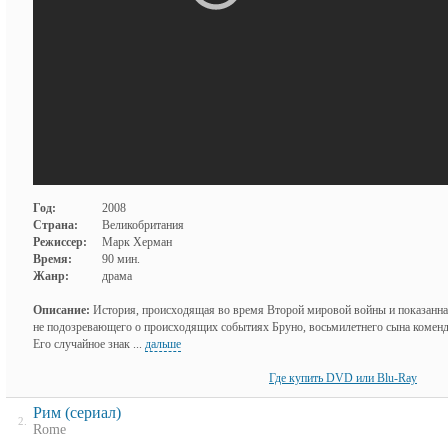
Год:
2008
Страна:
Великобритания
Режиссер:
Марк Херман
Время:
90 мин.
Жанр:
драма
Описание:
История, происходящая во время Второй мировой войны и показанная
не подозревающего о происходящих событиях Бруно, восьмилетнего сына коменд
Его случайное знак ...
дальше
Где купить DVD или Blu-Ray
Рим (сериал)
2.
Rome