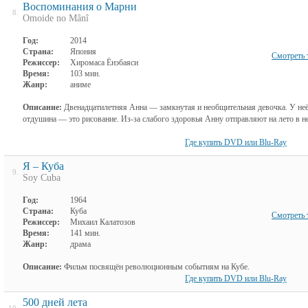
Воспоминания о Марни
8.
Omoide no Mânî
Год:
2014
Страна:
Япония
Смотреть 
Режиссер:
Хиромаса Ёнэбаяси
Время:
103 мин.
Жанр:
аниме
Описание:
Двенадцатилетняя Анна — замкнутая и необщительная девочка. У неё 
отдушина — это рисование. Из-за слабого здоровья Анну отправляют на лето в н
Где купить DVD или Blu-Ray
Я – Куба
9.
Soy Cuba
Год:
1964
Страна:
Куба
Смотреть 
Режиссер:
Михаил Калатозов
Время:
141 мин.
Жанр:
драма
Описание:
Фильм посвящён революционным событиям на Кубе.
Где купить DVD или Blu-Ray
500 дней лета