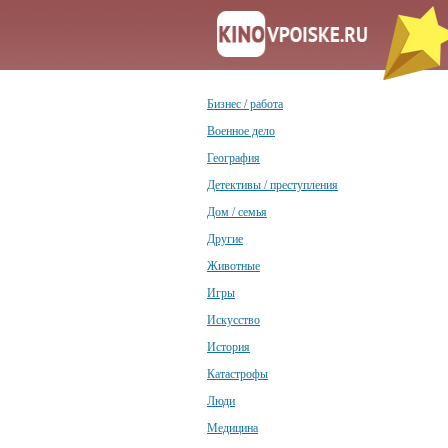
Бизнес / работа
Военное дело
География
Детективы / преступления
Дом / семья
Другие
Животные
Игры
Искусство
История
Катастрофы
Люди
Медицина