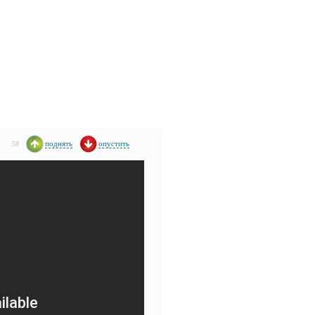
поднять
опустить
58