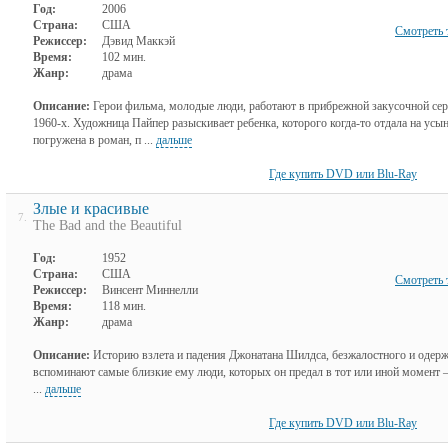
Год:
2006
Страна:
США
Смотреть 
Режиссер:
Дэвид Маккэй
Время:
102 мин.
Жанр:
драма
Описание:
Герои фильма, молодые люди, работают в прибрежной закусочной сер
1960-х. Художница Пайпер разыскивает ребенка, которого когда-то отдала на усы
погружена в роман, п ...
дальше
Где купить DVD или Blu-Ray
Злые и красивые
7.
The Bad and the Beautiful
Год:
1952
Страна:
США
Смотреть 
Режиссер:
Винсент Миннелли
Время:
118 мин.
Жанр:
драма
Описание:
Историю взлета и падения Джонатана Шилдса, безжалостного и одер
вспоминают самые близкие ему люди, которых он предал в тот или иной момент
...
дальше
Где купить DVD или Blu-Ray