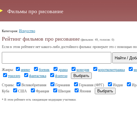
Фильмы про рисование
Искусство
Категория:
Рейтинг фильмов про рисование
(фильмов: 49, голосов: 0)
Если в этом рейтинге нет какого-либо достойного фильма: проверьте это с помощью по
Жанры:
аниме
боевик
драма
комедия
короткометражка
м
триллер
фантастика
фэнтези
Страны:
Великобритания
Германия
Германия (ФРГ)
Индия
Ир
Куба
США
Франция
Швеция
Япония
* В этом рейтинге есть ожидающие модерации участники.