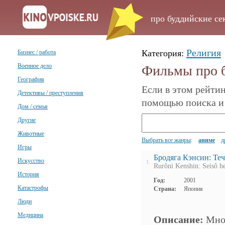
про буддийские се
Религия
Категория:
Бизнес / работа
Военное дело
Фильмы про б
География
Если в этом рейтин
Детективы / преступления
помощью поиска и 
Дом / семья
Другие
Животные
Выбрать все жанры
:
аниме
д
Игры
Бродяга Кэнсин: Теч
Искусство
1.
Rurôni Kenshin: Seisô h
История
Год:
2001
Катастрофы
Страна:
Япония
Люди
Медицина
Описание:
Мног