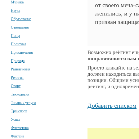
Музыка
от своего меча-
Наука
женились, и у н
Образование
призван защищат
Отношения
Пища
Политика
Возможно рейтинг еще
Приключения
понравившиеся вам
Природа
Просто кликайте на зе
Развлечения
должен находиться выш
Религия
позиции. Общими уси
рейтинг, и одновреме
Спорт
Технологии
Товары / услуги
Добавить списком
Транспорт
Успех
Фантастика
Фэнтези