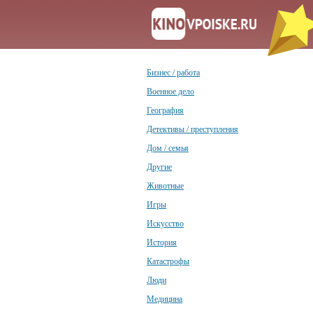
Бизнес / работа
Военное дело
География
Детективы / преступления
Дом / семья
Другие
Животные
Игры
Искусство
История
Катастрофы
Люди
Медицина