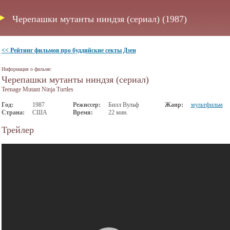
Черепашки мутанты ниндзя (сериал) (1987)
<< Рейтинг фильмов про буддийские секты Дзен
Информация о фильме:
Черепашки мутанты ниндзя (сериал)
Teenage Mutant Ninja Turtles
Год:
1987
Режиссер:
Билл Вульф
Жанр:
мультфильм
Страна:
США
Время:
22 мин.
Трейлер