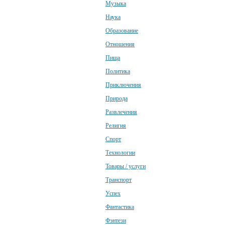
Музыка
Наука
Образование
Отношения
Пища
Политика
Приключения
Природа
Развлечения
Религия
Спорт
Технологии
Товары / услуги
Транспорт
Успех
Фантастика
Фэнтези